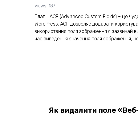
Views: 187
Плагін ACF (Advanced Custom Fields) – це чу
WordPress. ACF дозволяє додавати користувац
використання поля зображення я зазвичай ви
час виведення значення поля зображення, не 
Як видалити поле «Веб