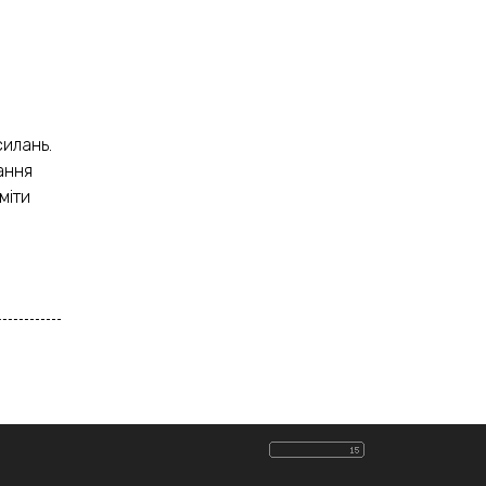
силань.
тання
міти