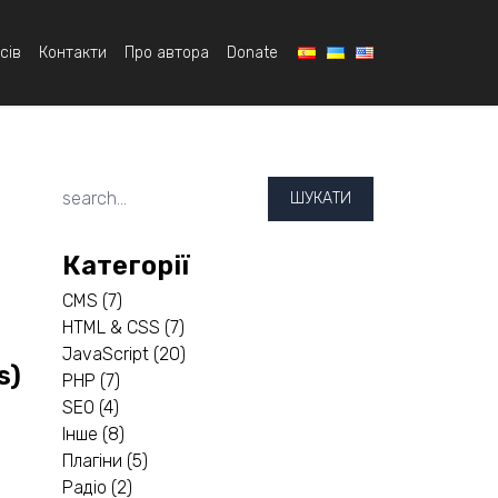
сів
Контакти
Про автора
Donate
ШУКАТИ
Категорії
CMS
(7)
HTML & CSS
(7)
JavaScript
(20)
s)
PHP
(7)
SEO
(4)
Інше
(8)
Плагіни
(5)
Радіо
(2)