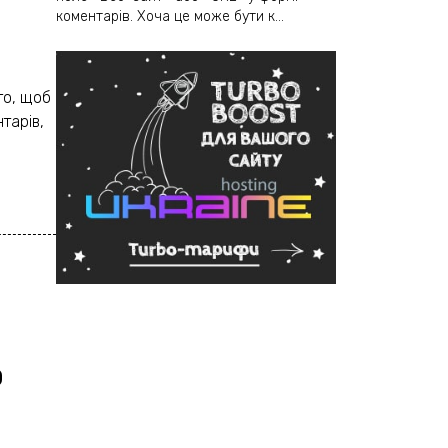
коментарів. Хоча це може бути к...
го, щоб
тарів,
O