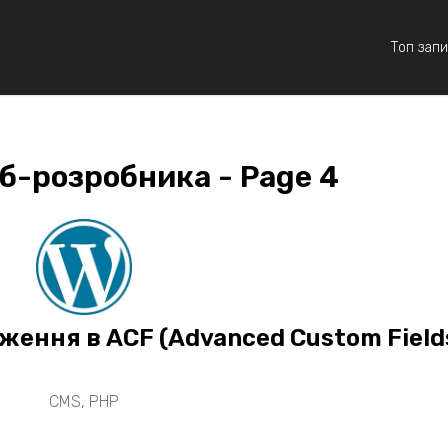
Топ запи
б-розробника - Page 4
ення в ACF (Advanced Custom Field
CMS
,
PHP