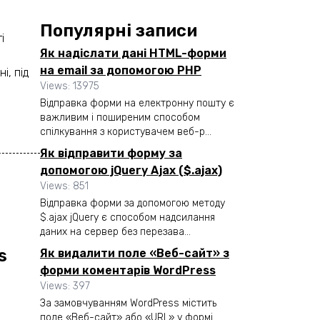
Популярні записи
і
Як надіслати дані HTML-форми
на email за допомогою PHP
і, під
Views: 13975
Відправка форми на електронну пошту є
важливим і поширеним способом
спілкування з користувачем веб-р...
Як відправити форму за
допомогою jQuery Ajax ($.ajax)
Views: 851
Відправка форми за допомогою методу
$.ajax jQuery є способом надсилання
даних на сервер без перезава...
s
Як видалити поле «Веб-сайт» з
форми коментарів WordPress
Views: 397
За замовчуванням WordPress містить
поле «Веб-сайт» або «URL» у формі