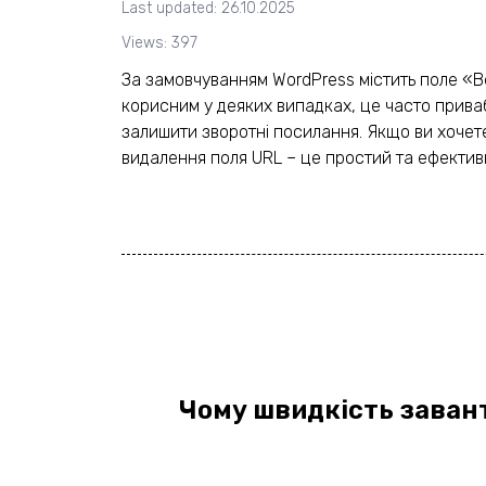
Last updated: 26.10.2025
Views: 397
За замовчуванням WordPress містить поле «В
корисним у деяких випадках, це часто приваб
залишити зворотні посилання. Якщо ви хочете
видалення поля URL – це простий та ефективни
Чому швидкість заван