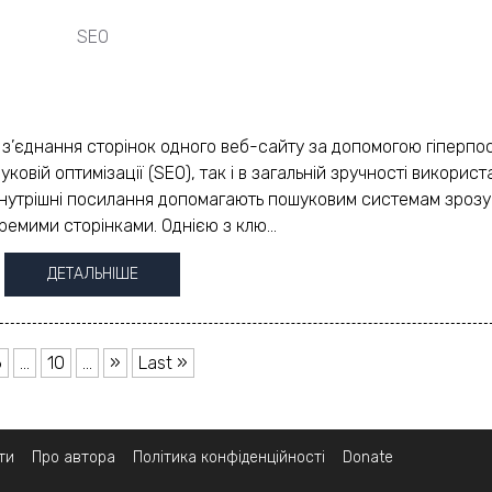
SEO
 з’єднання сторінок одного веб-сайту за допомогою гіперпо
уковій оптимізації (SEO), так і в загальній зручності викорис
внутрішні посилання допомагають пошуковим системам зрозу
ремими сторінками. Однією з клю...
ДЕТАЛЬНІШЕ
6
...
10
...
»
Last »
ти
Про автора
Політика конфіденційності
Donate