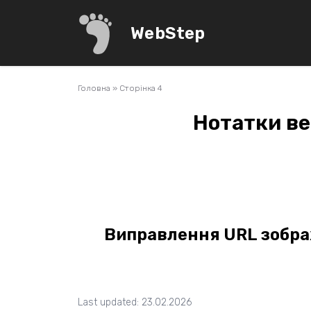
WebStep
Головна
»
Сторінка 4
Нотатки ве
Виправлення URL зображ
Last updated: 23.02.2026