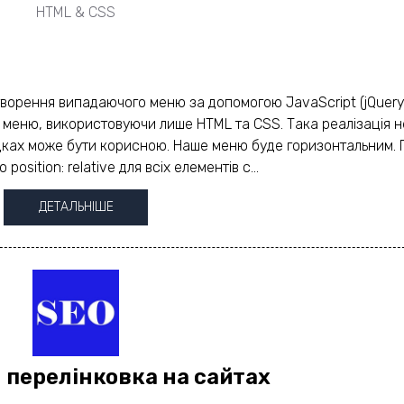
HTML & CSS
творення випадаючого меню за допомогою JavaScript (jQuery)
е меню, використовуючи лише HTML та CSS. Така реалізація н
падках може бути корисною. Наше меню буде горизонтальним. 
sition: relative для всіх елементів с...
ДЕТАЛЬНІШЕ
 перелінковка на сайтах