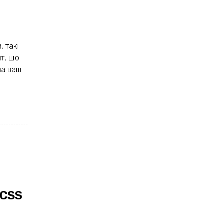
 такі
йт, що
на ваш
 CSS