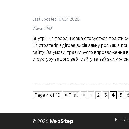
Last updated: 07.04.2026
Views: 233
Внутрішня перелінковка стосується практики
Ця стратегія відіграє вирішальну роль як в пош
сайту. За умови правильного впровадження 
структуру вашого веб-сайту та зв’язки між ок
Page 4 of 10
« First
«
...
2
3
4
5
Контак
WebStep
© 2026